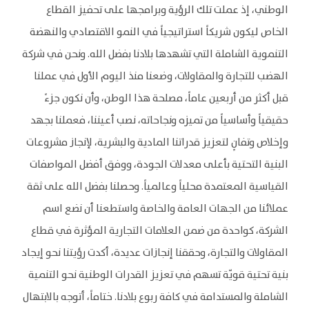
الوطني، إذ عملت تلك الرؤية وبرامجها على تحفيز القطاع
الخاص ليكون شريكاً استراتيجياً في النمو الاقتصادي والنهضة
التنموية الشاملة التي تشهدها بلادنا بفضل الله. ونحن في شركة
الهضب للتجارة والمقاولات، وضعنا منذ اليوم الأول في عملنا
قبل أكثر من أربعين عاماً، مصلحة هذا الوطن، وأن نكون جزءً
حقيقياً وأساسياً من تميزه ونجاحاته، نصب أعيننا، فعملنا بجهد
وإخلاص وتفانٍ لتعزيز قدراتنا المادية والبشرية، لإنجاز مشروعات
البنية التحتية بأعلى معدلات الجودة، ووفق أفضل المواصفات
القياسية المعتمدة محلياً وعالمياً. وحصلنا بفضل الله على ثقة
عملائنا من الجهات العامة والخاصة واستطعنا أن نضع اسم
الشركة، كواحدة من ضمن العلامات التجارية المؤثرة في قطاع
المقاولات والتجارة، وحققنا إنجازات عديدة، أكدت رؤيتنا نحو إيجاد
بنية تحتية قويّة تسهم في تعزيز القدرات الوطنية نحو التنمية
الشاملة والمستدامة في كافة ربوع بلادنا. ختاماً، أتوجه بالابتهال