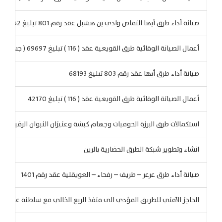
صيانة أداء طرق أبها النماص وادي بن هشبل عقد رقم 801 تبليغ 54052
أعمال الصيانة الوقائية طرق القويعية عقد ( 116 ) تبليغ 69697 ( جسر مزعل )
صيانة أداء طرق أبها عقد رقم 803 تبليغ 68193
أعمال الصيانة الوقائية طرق القويعية عقد ( 116 ) تبليغ 42170
استكمالات طرق البرزة الحوميات وجهام كبشة وعنيزان النبوان الرفيعه بديد
انشاء وتطوير شبكة الطرق الحضارية بالرين
صيانة أداء طرق عرعر – طريف – رفحاء – العويقلية عقد رقم 1401
الحاجز الأمني للطريق المؤدي الى منفذ الربع الخالي مع سلطنة عمان