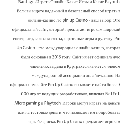
ВantagesИграть Онлайн: Какие Игры и Какие Payouts
Если вы ищете надежный и безопасный способ играть в
онлайн-казино, то pin up Casino - ваш выбор. Это
официальный сайт, который предлагает игрокам широкий
спектр игр, включая слоты, карточные игры и рулетку. Pin
Up Casino - это международная онлайн-казино, которая
была основана в 2016 году. Сайт имеет официальную
лицензию, выдана в Куртрахе, и является членом
международной ассоциации онлайн-казино. На
официальном сайте Pin Up Casino вы можете найти более 3
000 игр от ведущих разработчиков, включая NetEnt,
Microgaming и Playtech. Игроки могут играть на деньги
или на тестовые деньги, что позволяет им попробовать
игры без риска. Pin Up Casino предлагает игрокам