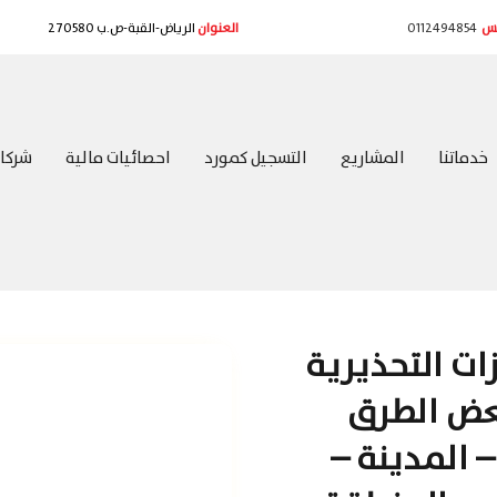
كس
0112494854
العنوان
الرياض-القبة-ص.ب 270580
خدماتنا
المشاريع
التسجيل كمورد
احصائيات مالية
شركائ
زات التحذيرية
بعض الطرق
 المدينة –