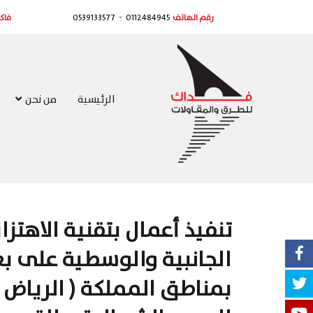
-
رقم الهاتف
0112484945
0539133577
فا
الرئيسية
من نحن
تنفيذ أعمال بتقنية الاهتزا
الجانبية والوسطية على 
بمناطق المملكة ( الرياض –